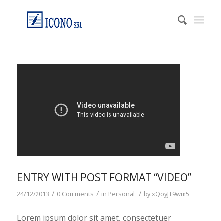
ENTRY WITH POST FORMAT “VIDEO”
/
/
/
24/12/2013
0 Comments
in
Personal
by
xQoyJT9wm5
Lorem ipsum dolor sit amet, consectetuer